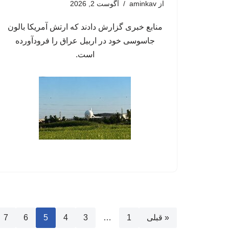
از
aminkav
آگوست 2, 2026
منابع خبری گزارش دادند که ارتش آمریکا بالون
جاسوسی خود در اربیل عراق را فرودآورده
است.
« قبلی
1
…
3
4
5
6
7