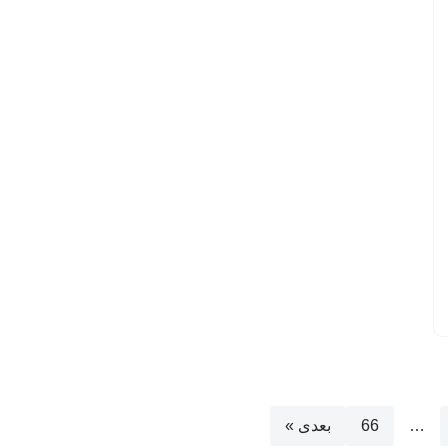
…
66
بعدی »