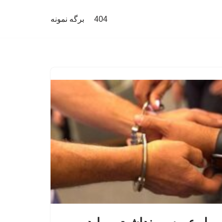
404
برگه نمونه