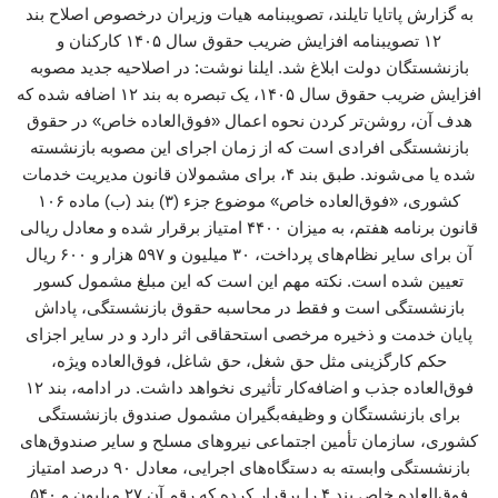
به گزارش پاتایا تایلند، تصویبنامه هیات وزیران درخصوص اصلاح بند
۱۲ تصویبنامه افزایش ضریب حقوق سال ۱۴۰۵ کارکنان و
بازنشستگان دولت ابلاغ شد. ایلنا نوشت: در اصلاحیه جدید مصوبه
افزایش ضریب حقوق سال ۱۴۰۵، یک تبصره به بند ۱۲ اضافه شده که
هدف آن، روشن‌تر کردن نحوه اعمال «فوق‌العاده خاص» در حقوق
بازنشستگی افرادی است که از زمان اجرای این مصوبه بازنشسته
شده یا می‌شوند. طبق بند ۴، برای مشمولان قانون مدیریت خدمات
کشوری، «فوق‌العاده خاص» موضوع جزء (۳) بند (ب) ماده ۱۰۶
قانون برنامه هفتم، به میزان ۴۴۰۰ امتیاز برقرار شده و معادل ریالی
آن برای سایر نظام‌های پرداخت، ۳۰ میلیون و ۵۹۷ هزار و ۶۰۰ ریال
تعیین شده است. نکته مهم این است که این مبلغ مشمول کسور
بازنشستگی است و فقط در محاسبه حقوق بازنشستگی، پاداش
پایان خدمت و ذخیره مرخصی استحقاقی اثر دارد و در سایر اجزای
حکم کارگزینی مثل حق شغل، حق شاغل، فوق‌العاده ویژه،
فوق‌العاده جذب و اضافه‌کار تأثیری نخواهد داشت. در ادامه، بند ۱۲
برای بازنشستگان و وظیفه‌بگیران مشمول صندوق بازنشستگی
کشوری، سازمان تأمین اجتماعی نیروهای مسلح و سایر صندوق‌های
بازنشستگی وابسته به دستگاه‌های اجرایی، معادل ۹۰ درصد امتیاز
فوق‌العاده خاص بند ۴ را برقرار کرده که رقم آن ۲۷ میلیون و ۵۴۰