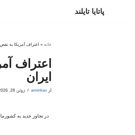
پاتایا تایلند
پرش
به
محتوا
خانه
»
اعتراف آمریکا به نقض 
اعتراف آمر
ایران
از
aminkav
ژوئن 28, 2026
در تجاوز جدید به کشورمان