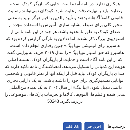
همکاری ندارد. در نامه آمده است: جایی که بازیگر کودک است،
رضایت باید با نهایت دقت رعایت شود. کودکان نمی‌توانند رضایت
قانونی کاملاً آگاهانه بدهند و تأیید والدین یا قیم هرگز نباید به معنی
مجوز کلی برای ضبط، مشابه سازی، آموزش یا استفاده مجدد از
صدای کودک به طور نامحدود باشد. هر چند در این نامه نامی از
استودیوی بزرگ ذکر نشده، اما ددلاین به تازگی گزارش کرده بود که
هاسبرو برای انیمیشن «پپا پیگ» چنین رفتاری انجام داده است.
هاسبرو که حق امتیاز «پپا پیگ» را سال ۲۰۱۹ خرید، به ورایتی گفت
که از این نامه آگاه است و حمایت از بازیگران کودک، هسته اصلی
هویت این کمپانی را تشکیل می‌دهد. امضاکنندگان نامه تاکید دارند که
صدای بازیگران کودک نباید قبل از اینکه آنها از نظر قانونی و شخصی
توانایی تصمیم‌گیری برای خود را داشته باشند، به یک دارایی تجاری
دائمی تبدیل شود. «پپا پیگ» از سال ۲۰۰۴ به یک پدیده بین‌المللی
تبدیل شده و فیلم‌ها، آلبوم‌ها، کالاها و تجربیات پارک‌های موضوعی را
دربرمی‌گیرد. 59243
برچسب‌ها:
اخرین خبر
پاتایا تایلند