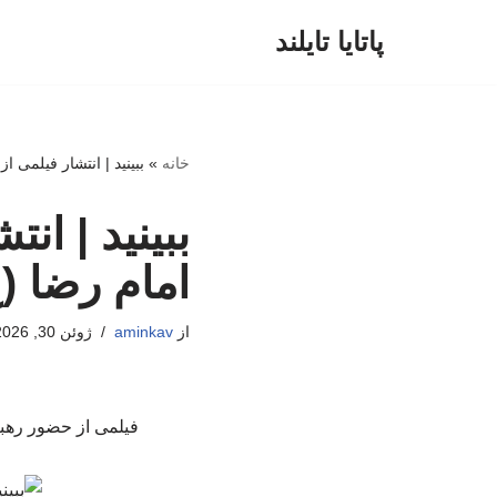
پاتایا تایلند
پرش
به
محتوا
خانه
»
ببینید | انتشار فیلمی 
ببینید | ا
امام رضا (
از
aminkav
ژوئن 30, 2026
فیلمی از حضور رهبر شهید د