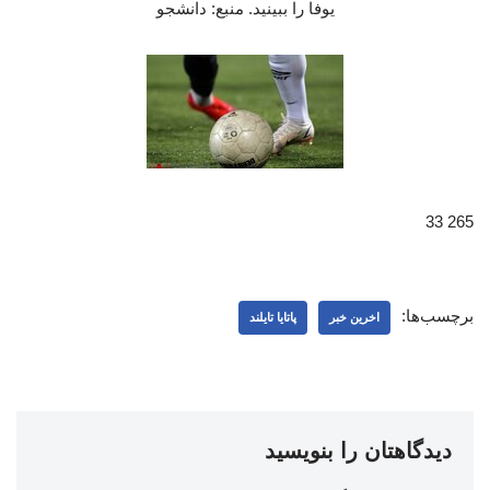
یوفا را ببینید. منبع: دانشجو
265 33
برچسب‌ها:
اخرین خبر
پاتایا تایلند
دیدگاهتان را بنویسید