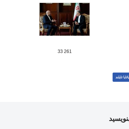
261 33
اتایا تایلند
بنویسید