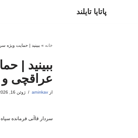
پاتایا تایلند
پرش
به
محتوا
خانه
»
ببینید | حمایت ویژه سر
ببینید | حم
عراقچی و 
از
aminkav
ژوئن 16, 2026
سردار قاآنی فرمانده سپاه