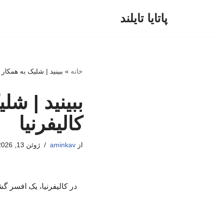
پاتایا تایلند
پرش
به
محتوا
خانه
»
ببینید | شلیک به همکار
ببینید | ش
کالیفرنیا
از
aminkav
ژوئن 13, 2026
در کالیفرنیا، یک افسر