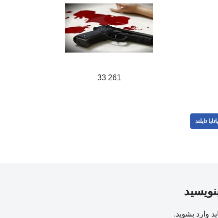
261 33
اتایا تایلند
بنویسید
ید
وارد بشوید
.