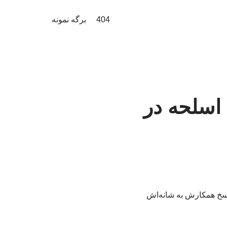
404
برگه نمونه
 اسلحه در
سخ همکارش به شانه‌اش