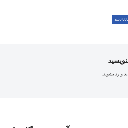
اتایا تایلند
بنویسید
ید
وارد بشوید
.