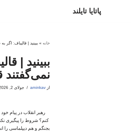
پاتایا تایلند
پرش
به
محتوا
خانه
»
ببینید | قالیباف: اگر ب
ببینید | قا
نمی‌گفتند 
از
aminkav
جولای 2, 2026
رهبر انقلاب در پیام خود
کنم؟ شروط را پیگیری نکنم
بجنگم و هم دیپلماسی را ان