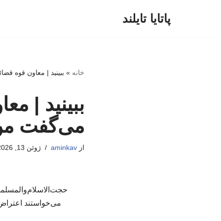
پاتایا تایلند
پرش
به
محتوا
خانه
»
ببینید | معاون قوه قض
ببینید | مع
می‌گفت من
از
aminkav
ژوئن 13, 2026
حجت‌الاسلام‌والمسلمی
می‌خواستند اعتراض 