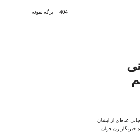
404
برگه نمونه
نی
م
انی عده‌ای از ایشان
ه خبرنگارارن جوان