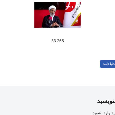
265 33
اتایا تایلند
بنویسید
ید
وارد بشوید
.