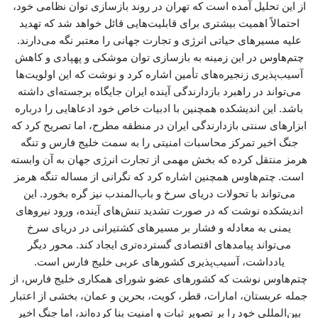
از این تحلیل آمده است که تهران در روند بازسازی توان نظامی خود،
احتمالاً اهمیت بیشتری برای قابلیت‌هایی قائل خواهد شد که تهدید
علیه مسیرهای حیاتی انرژی و تجارت جهانی را معتبر نگه می‌دارند.
چتم‌هاوس در این زمینه به بازسازی توان موشکی و پهپادی و کاهش
آسیب‌پذیری زنجیره‌های تأمین اشاره کرد و نوشت که این اولویت‌ها
می‌تواند در راهبرد بازدارندگی آینده ایران جایگاه برجسته‌ای داشته
باشد. این اندیشکده همچنین با ادبیات خاص خود ادعاهایی را درباره
ابزارهای سنتی بازدارندگی ایران در منطقه مطرح، اما تصریح کرد که
جنگ اخیر تمرکز محاسبات امنیتی را به سمت خلیج فارس و تنگه
هرمز منتقل کرده که بخش مهمی از تجارت انرژی جهان به آن وابسته
است. چتم‌هاوس همچنین اشاره کرد که نگرانی از مساله تنگه هرمز
می‌تواند با تحولات دریای سرخ و باب‌المندب نیز گره بخورد. این
اندیشکده نوشت که در صورت تشدید تنش‌های آینده، ورود نیروهای
یمنی به معادله و فشار بر مسیرهای کشتیرانی در دریای سرخ
می‌تواند پیامدهای اقتصادی گسترده‌تری ایجاد کند. محور دیگر
یادداشت، آسیب‌پذیری کشورهای عربی خلیج فارس است.
چتم‌هاوس نوشت که کشورهای عضو شورای همکاری خلیج فارس، از
جمله عربستان، امارات، قطر، کویت، بحرین و عمان، بخشی از اعتبار
بین‌المللی خود را بر تصویر ثبات و امنیت بنا کرده‌اند، اما جنگ اخیر