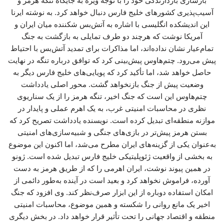
بازسازی بازدارندگی خود را با توجه ویژه به جایگاه تنگه هرمز و
آسیب‌پذیری کشورهای خلیج فارس دنبال خواهد کرد. به نوشته ایرنا
این اندیشکده انگلیسی با اشاره به آتش‌بس شکننده میان ایران و
آمریکا نوشت که هرچند دو طرف تمایلی به بازگشت به جنگ
تمام‌عیار نشان نداده‌اند، اما مذاکرات برای تمدید آتش‌بس با احتیاط
پیش می‌رود. چتم‌هاوس پیش‌بینی کرد که توافق درباره تنگه در نهایت
حاصل خواهد شد، اما تأکید کرد که پویایی‌های خلیج فارس دیگر به
وضعیت پیش از جنگ بازنخواهد گشت. محور اصلی یادداشت
چتم‌هاوس این است که جنگ اخیر، تنگه هرمز را از یک سناریوی
نظری در محاسبات امنیتی غرب، به یک اهرم عملی و پایدار در
موازنه منطقه‌ای تبدیل کرده است. نویسنده یادداشت تصریح کرد که
بستن هرمز پیش‌تر در بازی‌های جنگی و شبیه‌سازی‌های امنیتی
به‌عنوان یکی از گزینه‌های ایران مطرح می‌شد، اما اکنون این موضوع
به بخشی از واقعیت ژئوپلیتیکی خلیج فارس تبدیل شده است. ژونو
در همین پیوند نوشت، ایران اهرمی را که از طریق هرمز به دست
آورده، فراموش نخواهد کرد و بعید است در آینده به‌طور دائمی از
امکان استفاده دوباره از این ابزار صرف‌نظر کند. وی افزود که جنگ
اخیر یک مانع روانی را شکسته و همین موضوع، محاسبات امنیتی
منطقه و اقتصاد جهانی را تحت تأثیر قرار خواهد داد. در بخش دیگری