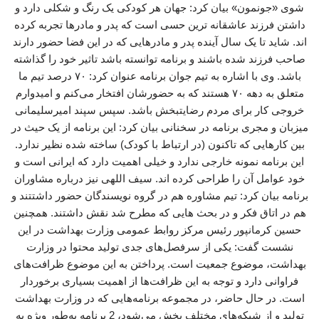
شوی «جونمون» بیان کرد: جهان هر کودکی یک رنگ و شکلی دارد و
داشتن فرزند عاشقانه ترین حسی است که پدر و مادرها تجربه کرده
اند. شاید تا یک سال آینده پدر و مادرهایی که در این فضا حضور دارند
صاحب فرزند شده باشند و برنامه توانسته باشد تاثیر خود را گذاشته
باشد. وی با اشاره به تیم جوان برنامه عنوان کرد: ۷۰ درصد تیم ما
متعلق به دهه ۷۰ هستند که به حضورشان افتخار می‌کنم و امیدوارم
خروجی کار برای مردم رضایتبخش باشد. سپس سپند امیرسلیمانی
میزبان و مجری برنامه در سخنانی بیان کرد: این برنامه از یک حیث در
بین کارهایی که تاکنون (در ارتباط با کودک) ساخته شده نظیر ندارد.
این برنامه نمونه خارجی ندارد و خیلی اهمیت دارد که ایرانی است و
خود عوامل آن را طراحی کرده اند. سیف اللهی نیز درباره مشاوران
برنامه بیان کرد: تیم مشاوره هم در گروه نویسندگان حضور داشتتند و
هم در اتاق فکر و در بحث هایی که مطرح شد نقش داشتند. همچنین
حسین کرمانپور رئیس مرکز روابط عمومی وزارت بهداشت در این
نشست گفت: یکی از سرفصل‌های جدی تولید محتوا در وزارت
بهداشت، موضوع جمعیت است. پرداختن به این موضوع ظرافت‌های
فراوانی دارد و توجه به این ظرافت‌ها از اهمیت بسیاری برخوردار
است. در حال حاضر، در مجموعه برنامه‌هایی که در وزارت بهداشت
تولید و از شبکه‌های مختلف پخش می‌شود، 2 برنامه به‌طور ویژه به