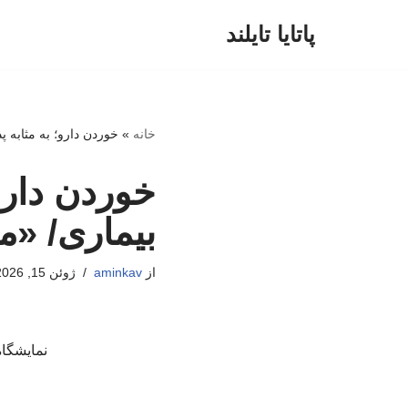
پاتایا تایلند
پرش
به
محتوا
خانه
»
خوردن دارو؛ به مثابه پ
خوردن دارو
بیماری/ «مب
از
aminkav
ژوئن 15, 2026
نمایشگاه