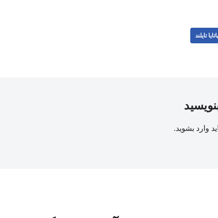
اتایا تایلند
بنویسید
ید
وارد بشوید
.