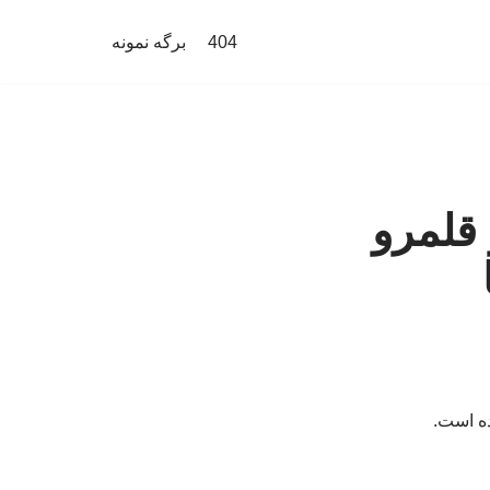
404
برگه نمونه
 قلمرو
ده است.