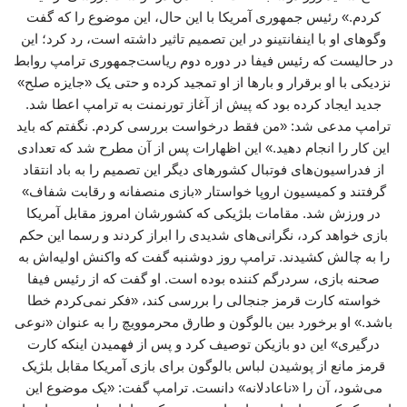
کردم.» رئیس جمهوری آمریکا با این حال، این موضوع را که گفت‌
وگوهای او با اینفانتینو در این تصمیم تاثیر داشته است، رد کرد؛ این
در حالیست که رئیس فیفا در دوره دوم ریاست‌جمهوری ترامپ روابط
نزدیکی با او برقرار و بارها از او تمجید کرده و حتی یک «جایزه صلح»
جدید ایجاد کرده بود که پیش از آغاز تورنمنت به ترامپ اعطا شد.
ترامپ مدعی شد: «من فقط درخواست بررسی کردم. نگفتم که باید
این کار را انجام دهید.» این اظهارات پس از آن مطرح شد که تعدادی
از فدراسیون‌های فوتبال کشورهای دیگر این تصمیم را به باد انتقاد
گرفتند و کمیسیون اروپا خواستار «بازی منصفانه و رقابت شفاف»
در ورزش شد. مقامات بلژیکی که کشورشان امروز مقابل آمریکا
بازی خواهد کرد، نگرانی‌های شدیدی را ابراز کردند و رسما این حکم
را به چالش کشیدند. ترامپ روز دوشنبه گفت که واکنش اولیه‌اش به
صحنه بازی، سردرگم کننده بوده است. او گفت که از رئیس فیفا
خواسته کارت قرمز جنجالی را بررسی کند، «فکر نمی‌کردم خطا
باشد.» او برخورد بین بالوگون و طارق محرموویچ را به عنوان «نوعی
درگیری» این دو بازیکن توصیف کرد و پس از فهمیدن اینکه کارت
قرمز مانع از پوشیدن لباس بالوگون برای بازی آمریکا مقابل بلژیک
می‌شود، آن را «ناعادلانه» دانست. ترامپ گفت: «یک موضوع این