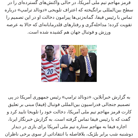
قرمز مهاجم تیم ملی آمریکا، در حالی واکنش‌های گسترده‌ای را در
سطح بین‌المللی برانگیخته که اعتراف تلویحی «دونالد ترامپ» درباره
تماس با رئیس فیفا، گمانه‌زنی‌ها پیرامون دخالت او در این تصمیم را
تقویت کرده؛ مداخله‌گری‌ و رفتارهای قلدرمابانه‌ای که حالا به عرصه
ورزش و فوتبال جهان هم کشیده شده است.
به گزارش خبرآنلاین، «دونالد ترامپ» رئیس جمهوری آمریکا در پی
تصمیم جنجالی فدراسیون بین‌المللی فوتبال (فیفا) مبنی بر تعلیق
کارت قرمز مهاجم تیم ملی آمریکا، دخالت خود را تلویحا تایید کرد و
گفت که با رئیس فیفا تماس گرفته است. به گزارش خبرنگار ایرنا،
اجازه فیفا به مهاجم ستاره تیم ملی آمریکا برای بازی در دیدار
دوشنبه شب برابر بلژیک، بلافاصله با انتقاداتی از سوی برخی ناظران