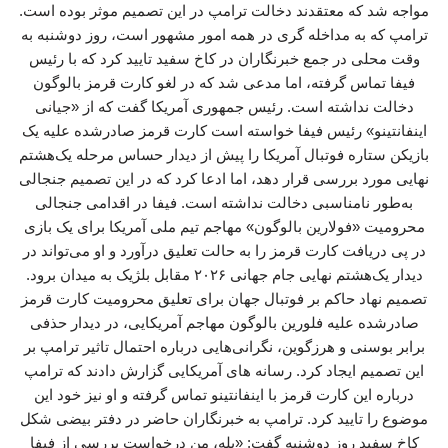
مواجه شد که معتقدند دخالت ترامپ در این تصمیم موثر بوده است.
ترامپ که به مداخله گری در همه امور مشهور است، روز دوشنبه به
وقت محلی در جمع خبرنگاران در کاخ سفید تایید کرد که با رئیس
فیفا تماس گرفته، اما مدعی شد که در لغو کارت قرمز بالوگون
دخالت نداشته است. رئیس جمهوری آمریکا گفت که از «جیانی
اینفانتینو» رئیس فیفا خواسته است کارت قرمز صادرشده علیه یک
بازیکن ستاره فوتبال آمریکا را پیش از دیدار حساس مرحله یک‌هشتم
نهایی مورد بررسی قرار دهد، اما ادعا کرد که در این تصمیم جنجالی
به‌طور نامناسبی دخالت نداشته است. فیفا در اقدامی جنجالی
محرومیت «فولارین بالوگون» مهاجم تیم ملی آمریکا برای یک بازی
در پی دریافت کارت قرمز را به حالت تعلیق درآورد و او می‌تواند در
دیدار یک‌هشتم نهایی جام جهانی ۲۰۲۶ مقابل بلژیک به میدان برود.
تصمیم نهاد حاکم بر فوتبال جهان برای تعلیق محرومیت کارت قرمز
صادرشده علیه فلورین بالوگون مهاجم آمریکایی، در دیدار حذفی
برابر بوسنی و هرزگوین، نگرانی‌هایی درباره احتمال تاثیر ترامپ بر
این تصمیم ایجاد کرد. رسانه های آمریکایی گزارش دادند که ترامپ
درباره این کارت قرمز با اینفانتینو تماس گرفته و او نیز خود این
موضوع را تایید کرد. ترامپ به خبرنگاران حاضر در دفتر بیضی شکل
کاخ سفید روز دوشنبه گفت: «بله، من درخواست بررسی از فیفا