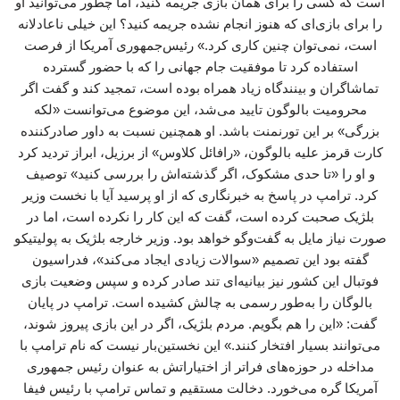
است که کسی را برای همان بازی جریمه کنید، اما چطور می‌توانید او
را برای بازی‌ای که هنوز انجام نشده جریمه کنید؟ این خیلی ناعادلانه
است، نمی‌توان چنین کاری کرد.» رئیس‌جمهوری آمریکا از فرصت
استفاده کرد تا موفقیت جام جهانی را که با حضور گسترده
تماشاگران و بینندگاه زیاد همراه بوده است، تمجید کند و گفت اگر
محرومیت بالوگون تایید می‌شد، این موضوع می‌توانست «لکه
بزرگی» بر این تورنمنت باشد. او همچنین نسبت به داور صادرکننده
کارت قرمز علیه بالوگون، «رافائل کلاوس» از برزیل، ابراز تردید کرد
و او را «تا حدی مشکوک، اگر گذشته‌اش را بررسی کنید» توصیف
کرد. ترامپ در پاسخ به خبرنگاری که از او پرسید آیا با نخست وزیر
بلژیک صحبت کرده است، گفت که این کار را نکرده است، اما در
صورت نیاز مایل به گفت‌وگو خواهد بود. وزیر خارجه بلژیک به پولیتیکو
گفته بود این تصمیم «سوالات زیادی ایجاد می‌کند»، فدراسیون
فوتبال این کشور نیز بیانیه‌ای تند صادر کرده و سپس وضعیت بازی
بالوگان را به‌طور رسمی به چالش کشیده است. ترامپ در پایان
گفت: «این را هم بگویم. مردم بلژیک، اگر در این بازی پیروز شوند،
می‌توانند بسیار افتخار کنند.» این نخستین‌بار نیست که نام ترامپ با
مداخله در حوزه‌های فراتر از اختیاراتش به عنوان رئیس جمهوری
آمریکا گره می‌خورد. دخالت مستقیم و تماس ترامپ با رئیس فیفا