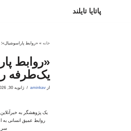
پاتایا تایلند
پرش
به
محتوا
خانه
»
«روابط پاراسوشیال»؛ ر
«روابط پار
یک‌طرفه را
از
aminkav
ژانویه 30, 2026
یک پژوهشگر به خبرآنلای
روابط عمیق انسانی به ام
سرما