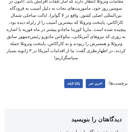
مقامات ونزوئلا انتظار دارند که آمار تلفات افزایش یابد. اکنون در
سومین روز خود، ماموریت‌های نجات به دلیل آسیب به فرودگاه
بین‌المللی اصلی کشور، واقع در لا گوایرا، ایالت ساحلی شمال
کاراکاس، پایتخت ونزوئلا که بیشترین آسیب را از زلزله دیده بود،
پیچیده شده است. ماریا کورینا ماچادو پیشتر در ماه فوریه با اشاره
به روزی که نیروهای آمریکایی، نیکولاس مادورو رئیس‌جمهور سابق
ونزوئلا و همسرش را ربودند و به کاراکاس، پایتخت ونزوئلا حمله
کردند، در اظهارنظری گفت: ما از اقدامات آمریکا در ۳ ژانویه بسیار
سپاسگزاریم!
برچسب‌ها:
اخرین خبر
پاتایا تایلند
دیدگاهتان را بنویسید
برای نوشتن دیدگاه باید
وارد بشوید
.