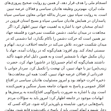
انسجام ملی را هدف قرار دهد، از همین رو روایت صحیح پیروزی‌های
ملت ایران، مهم‌ترین وظیفه هادیان سیاسی و فعالان عرصه تبیین
است. به روایت سپاه نیوز، سردار یدالله جوانی معاون سیاسی سپاه
پاسداران در همایش هادیان سیاسی سپاه و بسیج استان قزوین در
ابتدای سخنان خود با اشاره به اهمیت جهاد تبیین اظهار کرد: اگر
مجاهدت در میدان نباشد، دشمن شکست نمی‌خورد و فلسفه جهاد
نیز همین است که حرکت دشمن را ناکام بگذارد، اما دشمنی که در
میدان شکست خورده، تلاش می‌کند در جامعه اختلاف، تردید، ابهام و
سستی ایجاد کند. وی افزود: همان‌گونه که در روایات آمده، جهاد با
زبان مکمل جهاد با شمشیر است و به همین دلیل امام شهید تأکید
داشتند همان‌گونه که امام حسین(ع) در عاشورا جهاد کرد، حضرت
زینب(س) نیز با جهاد تبیین، آن نهضت را تکمیل کرد. سردار جوانی با
قدردانی از فعالان عرصه جهاد تبیین، گفت: همه این مجاهدت‌ها
ذخیره آخرت خواهد بود و امروز مسئولیت هادیان سیاسی در اقناع
افکار عمومی و پاسخ به شبهات جامعه بسیار سنگین و تعیین‌کننده
است. وی با اشاره به ضرورت پاسخ‌گویی اقناع‌کننده به پرسش‌ها و
ابهامات موجود در جامعه اظهار کرد: امروز باید به سؤالات مردم
پاسخ‌هایی درخور، شایسته و باورپذیر ارائه شود، چراکه کسی که
دچار شبهه و ابهام است، باید از پاسخ دریافت‌شده قانع شود. معاون