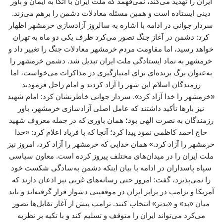
ایران را تهدید می‌کند، نمی‌فهمد که ملت ایران با اتکا به ایمان و باور
دینی ایستاده است و همین مسئله معادلات دشمن را برهم می‌زند.
سردار جوانی در ادامه با اشاره به سالروز آزادسازی خرمشهر اظهار
کرد: دشمن در آغاز جنگ تصور می‌کرد ظرف یکی دو ماه به تهران
خواهد رسید، اما مقاومت مردم خرمشهر معادلات جنگ را تغییر داد و
خرمشهر به نماد ایستادگی ملت ایران تبدیل شد. دشمن خرمشهر را
به‌عنوان برگ برنده‌ای برای امتیازگیری در مذاکرات می‌خواست، اما
رزمندگان اسلام این شهر را آزاد کردند و امام راحل فرمودند
«خرمشهر را خدا آزاد کرد». سردار جوانی خاطرنشان کرد: امام شهید
نیز بارها تأکید داشتند که عامل اصلی آزادسازی خرمشهر، باور
رزمندگان به نصرت الهی بود؛ همان باوری که در جمله معروف شهید
حاج احمد کاظمی نمود پیدا کرد؛ آنجا که با فریاد اعلام کرد: «خدا
خرمشهر را آزاد کرد.» همان خدایی که خرمشهر را آزاد کرد، امروز نیز
ملت ایران را در میدان‌های مختلف پیروز کرده است. معاون سیاسی
سپاه پاسداران در ادامه با بیان اینکه دشمن به‌سادگی شکست خود
را نمی‌پذیرد، گفت: امروز حتی رسانه‌های غربی نیز اذعان دارند که
آمریکا و ترامپ در برابر ایران در موقعیتی دشوار قرار گرفته‌اند و باید
میان «بد» و «بدتر» انتخاب کنند. ترامپ پیش از آغاز تقابل‌ها تصور
می‌کرد می‌تواند ایران را متوقف و تسلیم کند و با تکیه بر نظریه