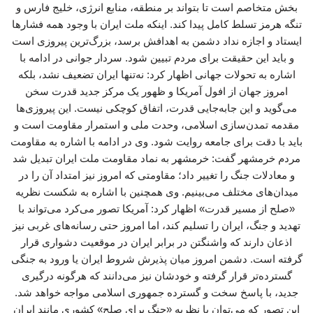
بخش متخاصم است تا بتواند بر منطقه، منابع انرژی، خلیج فارس و
تنگه هرمز تسلط کامل پیدا کند. اینکه ملت ایران با وجود همه فشارها
ایستاد و اجازه نداد دشمن به اهدافش برسد، بزرگ‌ترین پیروزی است
و باید این حقیقت برای مردم تبیین شود. سردار جوانی در ادامه با
اشاره به تحولات جهانی اظهار کرد: نه‌تنها ایران تضعیف نشد، بلکه
امروز جهان از افول آمریکا و ظهور یک مرکز جدید قدرت سخن
می‌گوید و این جابه‌جایی قدرت، اتفاق کوچکی نیست. این پیروزی‌ها
مقدمه تمدن‌سازی اسلامی، وحدت ملی و استمرار مقاومت است و
باید با دقت برای جامعه روایت شود. وی در ادامه با اشاره به مقاومت
مردم خرمشهر گفت: خرمشهر به نماد مقاومت ملت ایران تبدیل شد
و معادلات جنگ را تغییر داد؛ مقاومتی که امروز نیز امتداد آن را در
میدان‌های مختلف می‌بینیم. وی همچنین با اشاره به شکست نظریه
«صلح از مسیر قدرت» اظهار کرد: آمریکا تصور می‌کرد می‌تواند با
تهدید و جنگ، ایران را تسلیم کند، اما امروز حتی رسانه‌های غربی نیز
اذعان دارند که واشنگتن در برابر ایران در موقعیت دشواری قرار
گرفته است. دشمن امروز میان پذیرش شروط ایران یا ورود به جنگی
گسترده‌تر قرار گرفته و خودشان نیز می‌دانند که هرگونه درگیری
جدید، با پاسخ سخت و گسترده جمهوری اسلامی مواجه خواهد شد.
این تصور که می‌توان با نظریه «جنگ برای صلح» کشوری مانند ایران