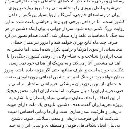
رسانه‌ای و برخی مطالب در شبکه‌های اجتماعی موجب نگرانی مردم
می‌شود و اصل پیروزی را به حاشیه می‌برد. امروز روایت پیروزی
ایران در رسانه‌های خارجی، آمریکا و اروپا بسیار پررنگ‌تر از داخل
کشور است، اما در داخل، برخی جریان‌ها و حواشی باعث شده‌اند این
روایت بزرگ کمتر دیده شود. سردار جوانی با بیان اینکه دشمن در هر
سه جنگ با محاسبات غلط وارد میدان شد، گفت: صدام تصور می‌کرد
ظرف چند ماه فاتح تهران خواهد شد و امروز نیز همان خطای
محاسباتی از سوی آمریکا و ترامپ تکرار شده است، اما دشمن نه
ملت ایران را شناخت و نه نظام ولایی را. وقتی کشوری جنگی را با
اهداف مشخص آغاز می‌کند و به هیچ‌یک از اهداف خود نمی‌رسد،
شکست خورده است و طرف مدافع، حتی اگر هزینه داده باشد، پیروز
میدان خواهد بود. در جنگ اخیر نیز دشمن اهدافی چون نابودی صنعت
هسته‌ای، از بین بردن توان موشکی، فروپاشی ساختار سیاسی و
حتی تجزیه ایران را دنبال می‌کرد، اما ملت ایران اجازه تحقق هیچ‌یک
از این اهداف را نداد. معاون سیاسی سپاه پاسداران با اشاره به
پروژه تجزیه ایران گفت: هدف دشمن، نابودی یک ملت دارای هویت
تاریخی و ظرفیت تمدن‌سازی است و آن‌ها زمانی احساس امنیت
می‌کنند که این ظرفیت تاریخی و تمدنی متلاشی شود. دشمن
به‌دنبال ایجاد شکاف‌های قومی و منطقه‌ای و تبدیل ایران به چند