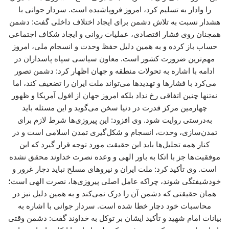
را وادار به تسلیم کرد، امروز فروپاشیده است. سردار جوانی با
هشدار نسبت به تلاش دشمن برای ایجاد اختلاف داخلی گفت: دشمن
همچنان روی فشار اقتصادی، عملیات روانی و ایجاد شکاف اجتماعی
حساب باز کرده و به همین دلیل حفظ وحدت و انسجام ملی، امروز
مهم‌ترین ضرورت کشور است. معاون سیاسی سپاه پاسداران در
ادامه با اشاره به تحولات منطقه و جهان اظهار کرد: دشمن تصور
می‌کرد با فشارها و تهدیدها می‌تواند ملت ایران را تضعیف کند، اما
نه‌تنها چنین اتفاقی رخ نداد بلکه امروز جهان از افول آمریکا و ظهور
چهارمین مرکز قدرت در دنیا سخن می‌گوید و این مسئله باید
به‌درستی روایت شود. وی افزود: این پیروزی‌ها شرط لازم برای
تمدن‌سازی، وحدت، انسجام و شکل‌گیری تمدن اسلامی است و در
کنار همه تحلیل‌ها باید این حقیقت مورد توجه قرار گیرد که این
موفقیت‌ها جز با اتکا به باور الهی و وعده نصرت خداوند محقق نشده
است. وی تأکید کرد: ملت ایران و نیروهای مسلح نباید دچار غرور و
خودشیفتگی شوند، چراکه عامل اصلی پیروزی‌ها، نصرت الهی است؛
همان حقیقتی که دشمن آن را درک نمی‌کند و به همین دلیل نیز در
محاسبات خود دچار خطا شده است. سردار جوانی با اشاره به
بیانات امام شهید و تأکید ایشان بر توکل به خداوند گفت: دشمن وقتی