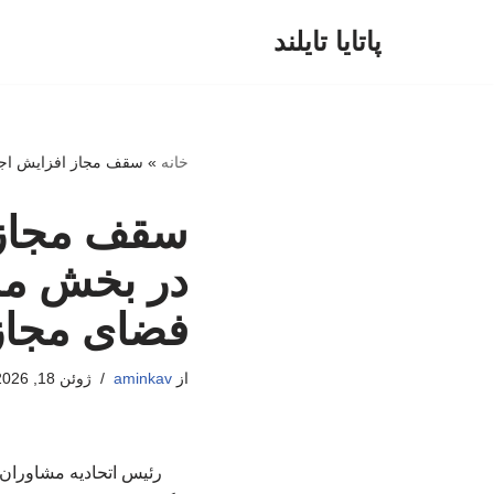
پاتایا تایلند
پرش
به
محتوا
خانه
»
سقف مجاز افزایش اجار
سقف مجاز 
در بخش مس
فضای مجاز
از
aminkav
ژوئن 18, 2026