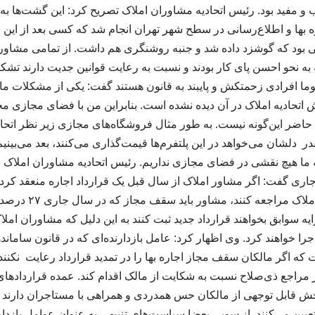
 و مفید بود. رئیس اتحادیه مشاوران املاک تصریح کرد: این گشت‌ها ب
بها و اطلاع‌رسانی در سطح شهر تهران انجام شد که کسی بعد از این نگو
بود که گوشزد داده شد و جنبه روشنگری هم داشت. از تمامی مشاور
به نحو احسن پای کار بودند و نسبت به رعایت قوانین جدیت دارند تشکر
ما افرادی زحمتکش و پایبند به قانون هستند گفت: یکی از مشکلات ما د
حادیه املاک در آن دیده نشده است. بنابراین من با فضای مجازی مخا
 حاضر این‌گونه نیست. به طور مثال فروشگاه‌های مجازی زیر نظر اتحاد
شان می‌خواهد در این پلتفرم‌ها قیمت‌گذاری می‌کنند، بعد می‌بینیم ک
که ما هیچ نقشی در فضای مجازی نداریم. رئیس اتحادیه مشاوران املاک
جاری گفت: اگر مشاور املاک از سال قبل یک قرارداد اجاره منعقد کرده
جاری برای تمدید به دفت
رایه سوابق بخواهند قرارداد جدید ثبت کنند به این دلیل که مشاوران امل
 اجرا خواهند کرد. وی اظهار کرد: عامل بازدارنده‌ای که در قانون ساما
ت که اگر مالکان سقف مجاز اجاره بها را در تمدید قرارداد رعایت نکنند 
 در مراجع ذی‌صلاح نسبت به شکایت از مالک اقدام کند. عمده قراردادها
بخش قابل توجهی از مالکان حس همدردی و همراهی با مستاجران دارند 
تعیین می‌کنند. از سویی بعضا سیاست‌های تنبیهی به عنوان عوامل باز