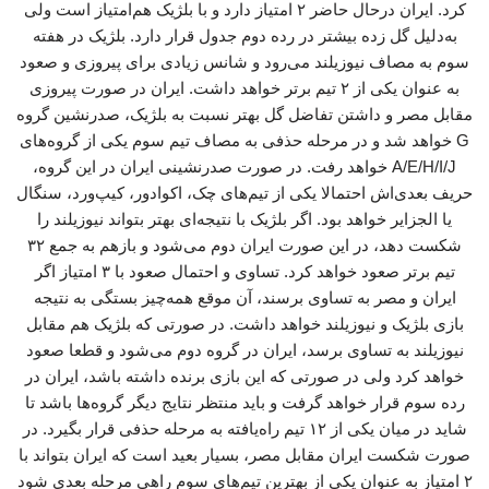
کرد. ایران درحال حاضر ۲ امتیاز دارد و با بلژیک هم‌امتیاز است ولی
به‌دلیل گل زده بیشتر در رده دوم جدول قرار دارد. بلژیک در هفته
سوم به مصاف نیوزیلند می‌رود و شانس زیادی برای پیروزی و صعود
به عنوان یکی از ۲ تیم برتر خواهد داشت. ایران در صورت پیروزی
مقابل مصر و داشتن تفاضل گل بهتر نسبت به بلژیک، صدرنشین گروه
G خواهد شد و در مرحله حذفی به مصاف تیم سوم یکی از گروه‌های
A/E/H/I/J خواهد رفت. در صورت صدرنشینی ایران در این گروه،
حریف بعدی‌اش احتمالا یکی از تیم‌های چک، اکوادور، کیپ‌ورد، سنگال
یا الجزایر خواهد بود. اگر بلژیک با نتیجه‌ای بهتر بتواند نیوزیلند را
شکست دهد، در این صورت ایران دوم می‌شود و بازهم به جمع ۳۲
تیم برتر صعود خواهد کرد. تساوی و احتمال صعود با ۳ امتیاز اگر
ایران و مصر به تساوی برسند، آن موقع همه‌چیز بستگی به نتیجه
بازی بلژیک و نیوزیلند خواهد داشت. در صورتی که بلژیک هم مقابل
نیوزیلند به تساوی برسد، ایران در گروه دوم می‌شود و قطعا صعود
خواهد کرد ولی در صورتی که این بازی برنده داشته باشد، ایران در
رده سوم قرار خواهد گرفت و باید منتظر نتایج دیگر گروه‌ها باشد تا
شاید در میان یکی از ۱۲ تیم راه‌یافته به مرحله حذفی قرار بگیرد. در
صورت شکست ایران مقابل مصر، بسیار بعید است که ایران بتواند با
۲ امتیاز به عنوان یکی از بهترین تیم‌های سوم راهی مرحله بعدی شود