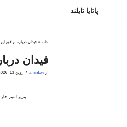
پاتایا تایلند
پرش
به
محتوا
خانه
»
فیدان درباره توافق ایر
فیدان دربار
از
aminkav
ژوئن 13, 2026
وزیر امور خارج