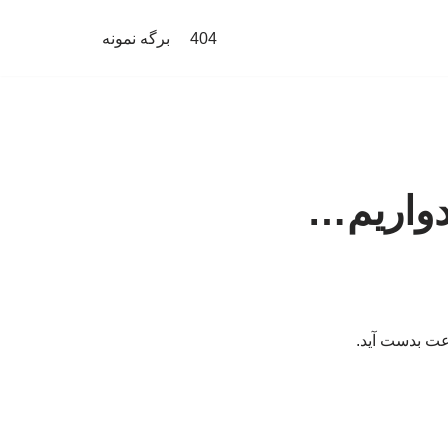
404
برگه نمونه
یدواریم…
رعت بدست آید.