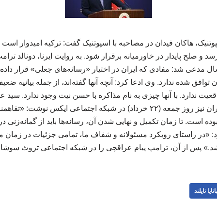
وتنیک،‌ هاکان فیدان در مصاحبه با اسپوتنیک گفت: ترکیه امیدوار است 
د و صلح پایدار در خاورمیانه برقرار شود. به روایت ایرنا، دونالد ‏تر
مدعی شد: مفادی که ایران در اختیار «رسانه‌های جعلی» قرار داده، 
افق شده ندارد. وی ادعا کرد: آنچه آنها گفته‌اند، از جمله بیانیه ضع
اقعیت ندارد. با آنها چیزی به نام مذاکره با حسن نیت وجود ندارد. سید
خارجه جمهوری اسلامی ایران نیز روز جمعه (۲۲ خرداد) در شبکه اجتماعی ایکس نو
وده است. تا زمان تکمیل و نهایی شدن آن، رسانه‌ها باید از گمانه‌زنی د
د: «در راستای رویکرد مسئولانه و شفاف ما، تمامی جزئیات در زمان 
.» پس از آن، ترامپ پیام عراقچی را در شبکه اجتماعی تروث سوشال خو
اتایا تایلند