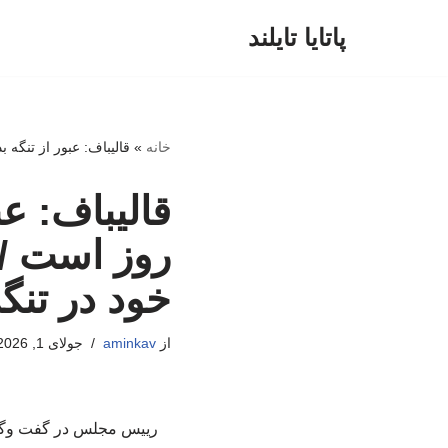
پاتایا تایلند
پرش
به
محتوا
خانه
»
قالیباف: عبور از تنگه بدون هزینه فقط برای ۶۰ روز است / ایرا
روز است /
خود در تنگه
از
aminkav
جولای 1, 2026