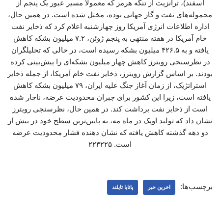
اسفند)، ترانزیت از تنگه هرمز که معمولا مسیر عبور یک پنجم از
محموله‌های نفت و گاز جهانی بوده، مختل شده است. در همین حال،
اداره اطلاعات انرژی آمریکا روز چهارشنبه اعلام کرد که ذخایر نفت
خام آمریکا در هفته منتهی به پنجم ژوئن، ۷.۲ میلیون بشکه کاهش
یافته و به ۴۲۶.۵ میلیون بشکه رسیده است، در حالی که تحلیلگران
در نظرسنجی رویترز کاهش چهار میلیون بشکه‌ای را پیش‌بینی کرده
بودند. بر اساس گزارش رویترز، ذخایر نفت خام آمریکا، از جمله ذخایر
استراتژیک، از زمان آغاز جنگ علیه ایران، ۷۹ میلیون بشکه کاهش
یافته است، زیرا این کشور برای جبران محدودیت عرضه، ناچار شده
است از ذخایر نفت برداشت کند. در همین حال، نظرسنجی رویترز
نشان داد که تولید اوپک در ماه مه، به پایین‌ترین سطح خود در بیش از
دو دهه گذشته کاهش یافته که نشان دهنده فشار محدودیت عرضه
است. ۲۲۳۲۲۵
برچسب‌ها:
اخرین خبر
پاتایا تایلند