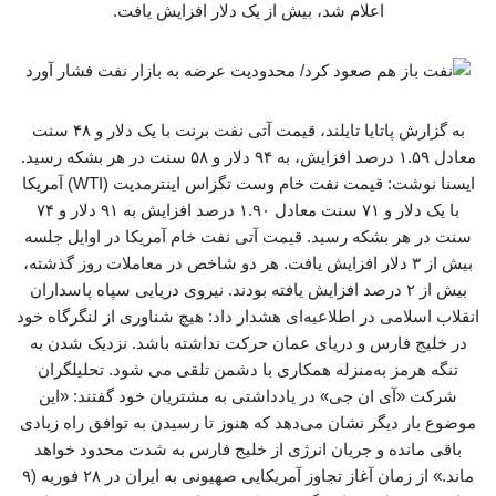
اعلام شد، بیش از یک دلار افزایش یافت.
به گزارش پاتایا تایلند، قیمت آتی نفت برنت با یک دلار و ۴۸ سنت
معادل ۱.۵۹ درصد افزایش، به ۹۴ دلار و ۵۸ سنت در هر بشکه رسید.
ایسنا نوشت: قیمت نفت خام وست تگزاس اینترمدیت (WTI) آمریکا
با یک دلار و ۷۱ سنت معادل ۱.۹۰ درصد افزایش به ۹۱ دلار و ۷۴
سنت در هر بشکه رسید. قیمت آتی نفت خام آمریکا در اوایل جلسه
بیش از ۳ دلار افزایش یافت. هر دو شاخص در معاملات روز گذشته،
بیش از ۲ درصد افزایش یافته بودند. نیروی دریایی سپاه پاسداران
انقلاب اسلامی در اطلاعیه‌ای هشدار داد: هیچ شناوری از لنگرگاه خود
در خلیج فارس و دریای عمان حرکت نداشته باشد. نزدیک شدن به
تنگه هرمز به‌منزله همکاری با دشمن تلقی می شود. تحلیلگران
شرکت «آی ان جی» در یادداشتی به مشتریان خود گفتند: «این
موضوع بار دیگر نشان می‌دهد که هنوز تا رسیدن به توافق راه زیادی
باقی مانده و جریان انرژی از خلیج فارس به شدت محدود خواهد
ماند.» از زمان آغاز تجاوز آمریکایی صهیونی به ایران در ۲۸ فوریه (۹