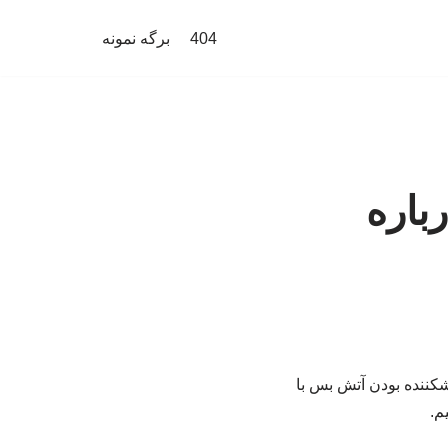
404
برگه نمونه
باره
کننده بودن آتش بس با
م.