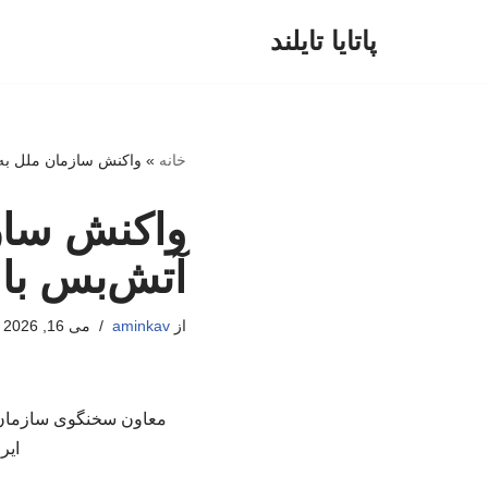
پاتایا تایلند
پرش
به
محتوا
خانه
»
واکنش سازمان ملل به ا
واکنش سازم
آتش‌بس با 
از
aminkav
می 16, 2026
معاون سخنگوی سازمان م
ایر