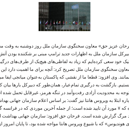
فرحان عزیز حق» معاون سخنگوی سازمان ملل روز دوشنبه به وقت محلی
بیرکل سازمان ملل به اظهارات جدید ترامپ مبنی بر شکننده بودن آت
اتیک خود سعی کرده‌ایم که زیاد به لفاظی‌های هیچ‌یک از طرف‌های درگیر
 معاون سخنگوی سازمان ملل تصریح کرد: آنچه برای ما اهمیت دارد ای
مانند. وی افزود: قطعا ما از نقشی که پاکستان به‌عنوان میانجی ایفا می
هستیم. بازگشت به درگیری تمام‌عیار، همان‌طور که دبیرکل بارها بیان ک
 توجه به محدودیت آزادی رفت‌وآمد در تنگه هرمز، غیرقابل تحمل شده 
ویروس هانتا شناسایی شده که ۷ مورد آن تایید شده است؛ از جمله آخرین موردی که 
رد مرگ گزارش شده است. فرحان حق افزود: سازمان جهانی بهداشت ا
هوندیوس» که با شیوع ویروس هانتا مواجه شده بود، تا پایان امروز از