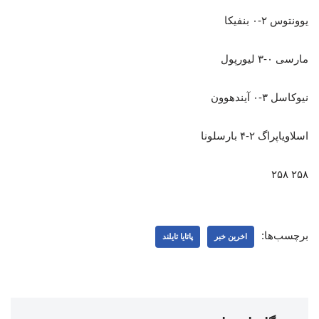
یوونتوس ۲-۰ بنفیکا
مارسی ۰-۳ لیورپول
نیوکاسل ۳-۰ آیندهوون
اسلاویاپراگ ۲-۴ بارسلونا
۲۵۸ ۲۵۸
برچسب‌ها:
اخرین خبر
پاتایا تایلند