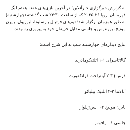
به گزارش خبرگزاری خبرآنلاین؛ در آخرین بازی‌های هفته هفتم لیگ
قهرمانان اروپا ۲۶-۲۰۲۵ که از ساعت ۲۳:۳۰ شب گذشته (چهارشنبه)
به طور همزمان برگزار شد؛ تیم‌های فوتبال بارسلونا، لیورپول، بایرن
مونیخ، یوونتوس و چلسی مقابل حریفان خود به پیروزی رسیدند.
نتایج دیدارهای چهارشنبه شب به این شرح است:
گالاتاسرای ۱-۱ اتلتیکومادرید
قره‌باغ ۳-۲ آینتراخت فرانکفورت
آتالانتا ۲-۳ اتلتیک بیلبائو
بایرن مونیخ ۲-۰ سن‌ژیلواز
چلسی ۱-۰ پافوس