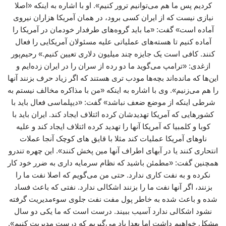
کردیم پس ما هم می‌توانیم ترور کنیم». او با اشاره به اینکه «اصلا
نیازی نیست که از ایران کسی برود، در همان آمریکا هزاران نیروی
آماده است» گفت: «ما باید گروه‌های طرفدار خودمان در آمریکا را
آماده کنیم تا هسته‌های عملیاتی علیه مسئولان آمریکایی را فعال
کنند. کافی است یک جایزه چند میلیون دلاری تعیین کنیم.» رحیم‌پور
ازغدی: «ترامپ می‌گوید ما دو رده از سران را در ایران زده‌ایم و
این‌ها که مانده‌اند بچه‌ها مودب تری هستند که اگر زیاد حرف بزنند آنها
را هم می‌زنیم». وی با اشاره به اینکه «من با مذاکره مخالف نیستم به
شرطی اینکه از موضع ضعف نباشد» گفت: «دیپلماسی فعال باید با
کشورهایی که آمریکا تهدیدشان کرده ائتلاف ایجاد کند. ایران باید با
کوبا و کلمبیا که آمریکا آنها را تهدید کرده ائتلاف ایجاد کند و علیه
ناوهای آمریکا عملیات کند مثلا با قایق های کوچک آنجا عملات
انتحاری کنند یا در آبهای اطراف آنها مین پخش کنند». این چهره تندرو
همچنین گفت: «مطمئن باشید که نظام سرمایه داری به ضرر خود کار
نکرده و به نفت کاری ندارد. حتی من می‌گویم که اصلا نفت ما را
بزنند، اگر آنها نفت ما را بزنند اشکالی ندارد. نفتی که باعث فساد
شده و باعث شده به خاطر پول مفت نفت جلوی سوءمدیریت گرفته
نشود اشکالی ندارد آسیب ببیند. درست است که ما یکی دو سال
مشکل خواهیم داشت اما بعدا یاد می‌گیریم که درست مدیریت کنیم».