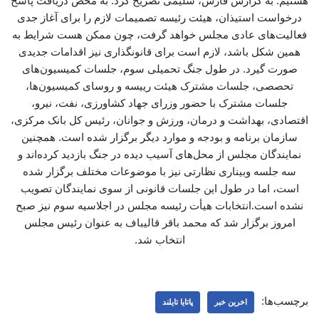
هستیم. به گزارش فارس، سلیمی تصریح کرد: به محض دریافت پاسخ
درخواست استیذان، هیئت رئیسه تصمیمات لازم را برای آغاز جدی
فعالیت‌های عادی مجلس خواهد گرفت، چون ممکن هست شرایط به
همین شکل باشد، لازم است برای قانونگذاری نیز اقدامات جدیدی
صورت گیرد. در طول جنگ تحمیلی سوم، جلسات کمیسیون‌های
تحصصی، جلسات مشترک هیئت رییسه و روسای کمیسیون‌ها،
جلسات مشترک با حضور وزرای جهاد کشاورزی، نفت، نیرو،
اقتصادی، بهداشت و درمان، ورزش و جوانان، رئیس کل بانک مرکزی،
سازمان برنامه و بودجه و موارد دیگر برگزار شده است. همچنین
نمایندگان مجلس از محل‌های آسیب دیده در جنگ بازدید کرده‌اند و
سه جلسه وبیناری ‌نظارتی نیز با موضوعات مختلف برگزار شده
است، اما در طول این جلسات قانونی از سوی نمایندگان تصویب
نشده است.انتخابات هیأت‌ رئیسه مجلس در اجلاسیه سوم نیز صبح
امروز برگزار شد که محمد باقر قالیباف به عنوان رئیس مجلس
انتخاب شد.
برچسب‌ها:
اخرین خبر
پاتایا تایلند