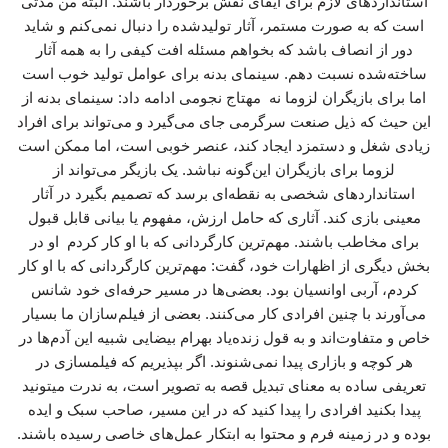
استانداردهای لازم برای ایفای نقش برخوردار باشند. البته من مدتی
است که به صورت مستمر، آثار تولیدشده را دنبال نمی‌کنم و شاید
دور از انصاف باشد که بخواهم مسئله افت کیفی را به همه آثار
ساخته‌شده نسبت دهم. سینمای بدنه برای عوامل تولید خوب است
اما برای بازیگران لزوما نه مهتاج نجومی ادامه داد: سینمای بدنه از
این حیث که ذیل صنعت سرگرمی جای می‌گیرد و می‌تواند برای افراد
زیادی شغل و دستمزد ایجاد کند، عنصر خوبی است، اما ممکن است
لزوما برای بازیگران این‌گونه نباشد. یک بازیگر می‌تواند از
استانداردهای شخصی به نقطه‌ای برسد که تصمیم بگیرد در آثار
معینی بازی کند. آثاری که حامل ارزش، مفهوم یا بیانی قابل قبول
برای مخاطب باشند. مهم‌ترین کارگردانی که با او کار کردم او در
بخش دیگری از اظهارات خود، گفت: مهم‌ترین کارگردانی که با او کار
کردم، آربی اوانسیان بود. بعضی‌ها در مسیر حرفه‌ای خود شانس‌
می‌آورند با چنین افرادی کار می‌کنند. بعضی از فیلم‌سازان ما بسیار
خاص و متفاوت‌اند و به قول زنده‌یاد بهرام بیضایی شبیه این آدم‌ها در
هر کوچه و بازاری پیدا نمی‌شنوند. اگر بپذیریم که فیلمسازی در
تعریفی ساده به معنای تبدیل قصه به تصویر است، به ندرت میتونید
پیدا بکنید افرادی را پیدا کنید که در این مسیر، صاحب سبک و ایده
بوده و در زمینه فرم و محتوا به ابتکار عمل‌های خاصی رسیده باشند.