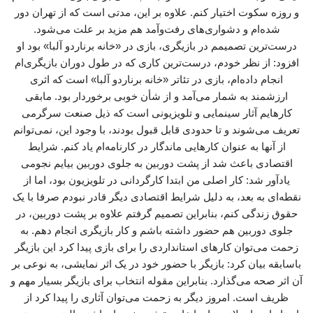
و روزه سکوت اختیار کنم. علاوه بر این، مدتی است که از تهران دور
شده‌ام و دشواری‌های رفت‌وآمد هم مزید بر علت می‌شود.
درست‌ترین تصمیمم در بازیگری، بازی در «خانه برناردو آلبا» بود او
افزود: از نظر خودم، درست‌ترین کاری که در طول دوران بازیگری‌ام
انجام داده‌ام، بازی در تئاتر «خانه برناردو آلبا» است که اثری
ارزشمند به شمار می‌آمد و از شأن خوبی برخوردار بود. مابقی
کارهایم آثار سینمایی و تلویزیونی است که ذیل صنعت سرگرمی
تعریف می‌شوند و تا حدودی قابل قبول بودند، با وجود این، نمی‌توانم
از آنها به عنوان کارهایی ماندگار در کارنامه‌ام یاد کنم. شرایط
اقتصادی باعث شد از پشت دوربین به جلوی دوربین بیایم نجومی
یادآور شد: کار اصلی‌ من ابتدا کارگردانی در تلویزیون بود، اما از
نقطه‌ای به بعد، به دلیل شرایط اقتصادی دیگر قادر نبودم صرفا با یک
حقوق زندگی کنم، بنابراین تصمیم گرفتم علاوه بر پشت دوربین، در
جلوی دوربین هم حضور داشته باشم و کار بازیگری انجام دهم. به
زحمت می‌توان کارهای استانداردی را برای بازی پیدا کرد این بازیگر
باسابقه بیان کرد: بازیگر با حضور خود در یک اثر نمایشی، به نوعی بر
آن اثر صحه می‌گذارد. بنابراین مقوله انتخاب برای بازیگر بسیار مهم و
ظریف است. امروز دیگر به زحمت می‌توان آثاری را پیدا کرد از