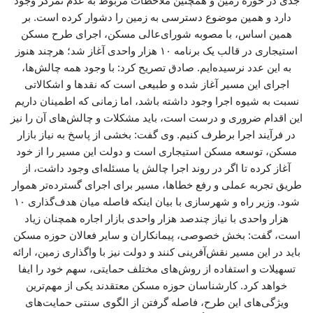
جدی در حوزه زمین و همچنین ملاحظات مربوط به عدم تمرکز وجود
دارد و همین موضوع دسترسی به زمین را دشوار کرده است. بر
همین اساس، با مصوبه شورای‌عالی مسکن، اجرای طرح مسکن
استیجاری در قالب یک برنامه ۱۰ هزار واحدی آغاز شد؛ هرچند هنوز
به این عدد نرسیده‌ایم. صادق تصریح کرد: با وجود همه چالش‌ها،
اجرای این مسیر آغاز شده و طبیعی است که نقدها و اشکالاتی
نسبت به شیوه اجرا وجود داشته باشد، اما زمانی که اطمینان داریم
این اقدام ضروری و درست است، باید مشکلات و چالش‌های آن را نیز
در فرآیند اجرا برطرف کنیم. وی گفت: بخشی از پاسخ به نیاز بازار
مسکن، توسعه مسکن استیجاری است و دولت این مسیر را از خود
آغاز کرده تا اگر در روند اجرا چالش یا مسئله‌ای وجود داشت، از
طریق تجربه عملی و رفع خطاها، مسیر برای اجرای گسترده‌تر هموار
شود. وزیر راه و شهرسازی با بیان اینکه فاصله میان هدف‌گذاری ۱۰
هزار واحدی با نیاز چندصد هزار واحدی بازار اجاره همچنان زیاد
است، گفت: بخش خصوصی، پیمانکاران و سایر فعالان حوزه مسکن
باید در این مسیر نقش‌آفرینی کنند و دولت نیز با واگذاری زمین، ارائه
تسهیلات و استفاده از روش‌های مختلف حمایتی، سهم خود را ایفا
خواهد کرد. کارشناسان حوزه مسکن معتقدند یکی از مهم‌ترین
ویژگی‌های این طرح، فاصله گرفتن از الگوی سنتی حمایت‌های