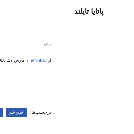
پاتایا تایلند
پرش
به
محتوا
خانه
از
aminkav
مارس 27, 2026
برچسب‌ها:
اخرین خبر
پ