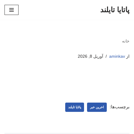
پاتایا تایلند
پرش
به
محتوا
خانه
از
aminkav
آوریل 8, 2026
برچسب‌ها:
اخرین خبر
پاتایا تایلند